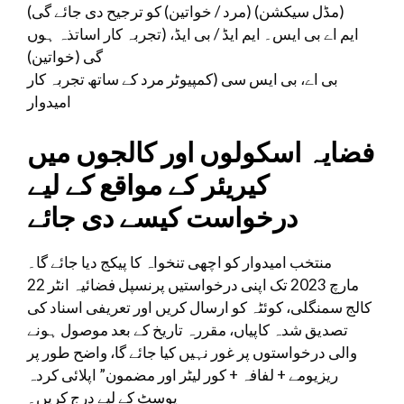
(مڈل سیکشن) (مرد / خواتین) کو ترجیح دی جائے گی)
ایم اے بی ایس۔ ایم ایڈ / بی ایڈ، (تجربہ کار اساتذہ ہوں
گی (خواتین)
بی اے، بی ایس سی (کمپیوٹر مرد کے ساتھ تجربہ کار
امیدوار
فضایہ اسکولوں اور کالجوں میں
کیریئر کے مواقع کے لیے
درخواست کیسے دی جائے
منتخب امیدوار کو اچھی تنخواہ کا پیکج دیا جائے گا۔
22 مارچ 2023 تک اپنی درخواستیں پرنسپل فضائیہ انٹر
کالج سمنگلی، کوئٹہ کو ارسال کریں اور تعریفی اسناد کی
تصدیق شدہ کاپیاں، مقررہ تاریخ کے بعد موصول ہونے
والی درخواستوں پر غور نہیں کیا جائے گا، واضح طور پر
ریزیومے + لفافہ + کور لیٹر اور مضمون” اپلائی کردہ
پوسٹ کے لیے درج کریں۔