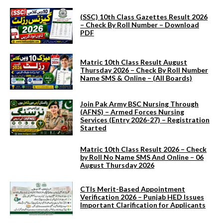
(SSC) 10th Class Gazettes Result 2026
– Check By Roll Number – Download
PDF
Matric 10th Class Result August
Thursday 2026 – Check By Roll Number
Name SMS & Online – (All Boards)
Join Pak Army BSC Nursing Through
(AFNS) – Armed Forces Nursing
Services (Entry 2026-27) – Registration
Started
Matric 10th Class Result 2026 – Check
by Roll No Name SMS And Online – 06
August Thursday 2026
CTIs Merit-Based Appointment
Verification 2026 – Punjab HED Issues
Important Clarification for Applicants