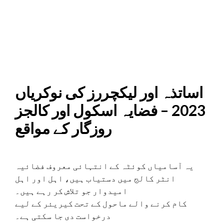
اساتذہ اور لیکچررز کی نوکریاں
2023 – فضایہ اسکول اور کالجز
روزگار کے مواقع
یہ آسامیاں کوئٹہ کے انتہائی معروف فضائیہ
انٹر کالج میں دستیاب ہیں، اہل اور اہل
امیدوار جو تلاش کر رہے ہیں۔
کام کرنے والے ماحول کے تحت کیریئر کے لیے
درخواست دی جا سکتی ہے۔