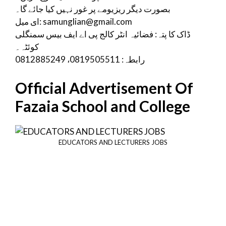
بصورت دیگر ریزیومے پر غور نہیں کیا جائے گا۔
ای میل: samunglian@gmail.com
ڈاک کا پتہ: فضائیہ انٹر کالج پی اے ایف بیس سمنگلی
کوئٹہ۔
رابطہ: 0819505511، 0812885249
Official Advertisement Of
Fazaia School and College
EDUCATORS AND LECTURERS JOBS