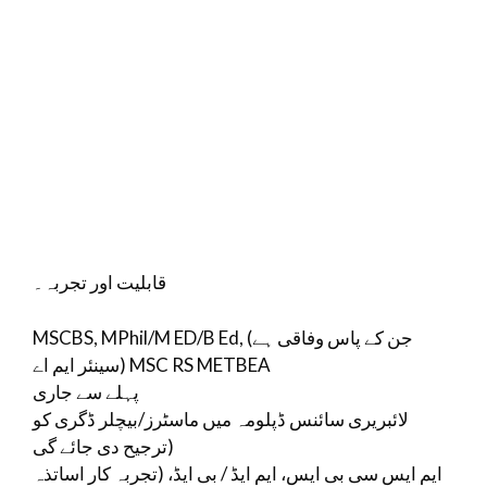
قابلیت اور تجربہ۔
MSCBS, MPhil/M ED/B Ed, (جن کے پاس وفاقی ہے
(سینئر ایم اے MSC RS METBEA
پہلے سے جاری
لائبریری سائنس ڈپلومہ میں ماسٹرز/بیچلر ڈگری کو
ترجیح دی جائے گی)
ایم ایس سی بی ایس، ایم ایڈ / بی ایڈ، (تجربہ کار اساتذہ