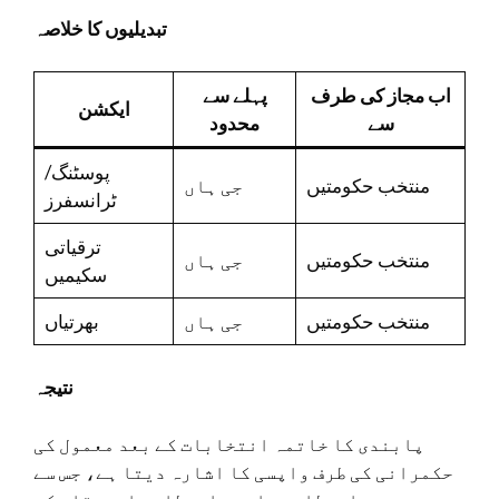
تبدیلیوں کا خلاصہ
اب مجاز کی طرف
پہلے سے
ایکشن
سے
محدود
پوسٹنگ/
منتخب حکومتیں
جی ہاں
ٹرانسفرز
ترقیاتی
منتخب حکومتیں
جی ہاں
سکیمیں
منتخب حکومتیں
جی ہاں
بھرتیاں
نتیجہ
پابندی کا خاتمہ انتخابات کے بعد معمول کی
حکمرانی کی طرف واپسی کا اشارہ دیتا ہے، جس سے