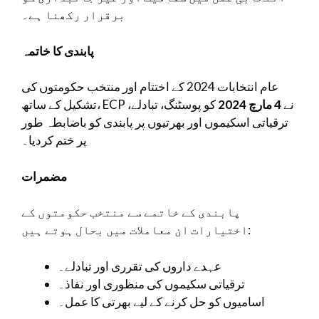
برقرار رکھنا ہے۔
پابندی کا خاتمہ
عام انتخابات 2024 کے اختتام اور منتخب حکومتوں کی
تشکیل کے ساتھ، ECP نے
4 مارچ 2024
کو پوسٹنگ، تبادلے،
ترقیاتی اسکیموں اور بھرتیوں پر پابندی کو باضابطہ طور
پر ختم کردیا۔
مضمرات
پابندی کے خاتمے سے منتخب حکومتوں کے
اختیارات ان معاملات میں بحال ہوتے ہیں:
عہدے داروں کی تقرری اور تبادلے۔
ترقیاتی سکیموں کی منظوری اور نفاذ۔
اسامیوں کو حل کرنے کے لیے بھرتی کا عمل۔