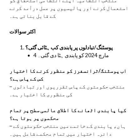
منتخب انتظامیہ اپنے انتظامی استحقاق کو
استعمال کرنے اور پالیسیوں پر عمل درآمد کرنے
کے قابل بناتی ہے۔
اکثر سوالات
پوسٹنگ/تبادلوں پر پابندی کب ہٹائی گئی؟
4 مارچ 2024 کو پابندی ہٹا دی گئی۔
اب پوسٹنگ/ٹرانسفرز کو منظور کرنے کا اختیار
کس کے پاس ہے؟
– منتخب حکومتوں کے پاس تقرریوں اور تبادلوں
کی منظوری کا اختیار ہے۔
کیا پابندی اٹھانے کا اطلاق عالمی سطح پر تمام
محکموں پر ہوتا ہے؟
– ہاں، پابندی کے خاتمے میں منتخب حکومتوں کے
دائرہ اختیار میں تمام محکمے شامل ہیں۔