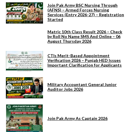
Join Pak Army BSC Nursing Through
(AFNS) – Armed Forces Nursing
Services (Entry 2026-27) – Registration
Started
Matric 10th Class Result 2026 – Check
by Roll No Name SMS And Online – 06
August Thursday 2026
CTIs Merit-Based Appointment
Verification 2026 – Punjab HED Issues
Important Clarification for Applicants
Military Accountant General Junior
Auditor Jobs 2026
Join Pak Army As Captain 2026