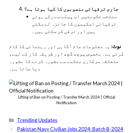
جاری ترقیاتی منصوبوں کا کیا ہوتا ہے؟
منتخب حکومتیں اب پہلے سے رکی ہوئی
ترقیاتی اسکیموں کا جائزہ لے سکتی
ہیں اور ترقی کر سکتی ہیں۔
نوٹ:
یہ معلومات عام آگاہی اور رہنمائی کا کام
کرتی ہے۔ مخصوص پوچھ گچھ اور طریقہ کار کے لیے،
متعلقہ سرکاری محکمے سے مشورہ کرنے کا مشورہ
دیا جاتا ہے۔
Lifting of Ban on Posting / Transfer March 2024 | Official
Notification
Categories
Trending Updates
Pakistan Navy Civilian Jobs 2024: Batch B-2024