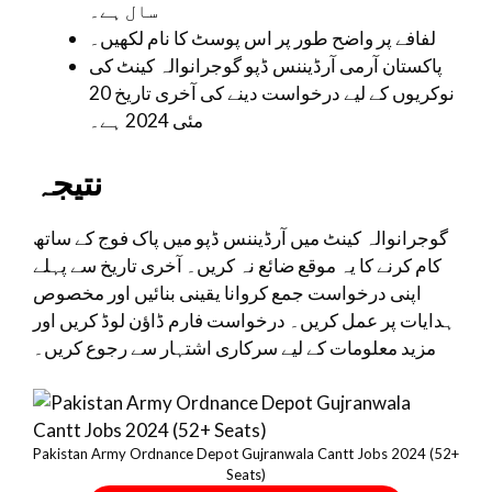
سال ہے۔
لفافے پر واضح طور پر اس پوسٹ کا نام لکھیں۔
پاکستان آرمی آرڈیننس ڈپو گوجرانوالہ کینٹ کی
نوکریوں کے لیے درخواست دینے کی آخری تاریخ 20
مئی 2024 ہے۔
نتیجہ
گوجرانوالہ کینٹ میں آرڈیننس ڈپو میں پاک فوج کے ساتھ
کام کرنے کا یہ موقع ضائع نہ کریں۔ آخری تاریخ سے پہلے
اپنی درخواست جمع کروانا یقینی بنائیں اور مخصوص
ہدایات پر عمل کریں۔ درخواست فارم ڈاؤن لوڈ کریں اور
مزید معلومات کے لیے سرکاری اشتہار سے رجوع کریں۔
Pakistan Army Ordnance Depot Gujranwala Cantt Jobs 2024 (52+
Seats)