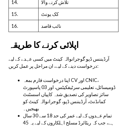
14.
تلاش کرنے والا
15.
کک یونٹ
16.
نائب قاصد
اپلائی کرنے کا طریقہ
آرڈیننس ڈپو گوجرانوالہ کینٹ میں کسی عہدے کے لیے
درخواست دینے کے لیے، ان مراحل پر عمل کریں:
اپنا درخواست فارم بمعہ CV اور CNIC،
ڈومیسائل، تعلیمی سرٹیفکیٹس، اور 03 پاسپورٹ
سائز تصاویر کی تصدیق شدہ کاپیاں اسسٹنٹ
کمانڈنٹ، آرڈیننس ڈپو، گوجرانوالہ کینٹ کو
بھیجیں۔
تمام عہدوں کے لیے عمر کی حد 18 سے 30 سال
ہے، جب کہ ریٹائرڈ مسلح اہلکاروں کے لیے یہ 45