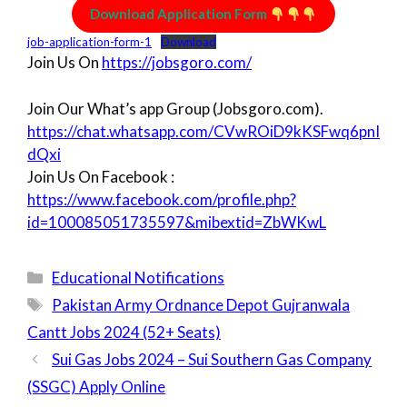
Download Application Form
job-application-form-1
Download
Join Us On
https://jobsgoro.com/
Join Our What’s app Group (Jobsgoro.com).
https://chat.whatsapp.com/CVwROiD9kKSFwq6pnI
dQxi
Join Us On Facebook :
https://www.facebook.com/profile.php?
id=100085051735597&mibextid=ZbWKwL
Categories
Educational Notifications
Tags
Pakistan Army Ordnance Depot Gujranwala
Cantt Jobs 2024 (52+ Seats)
Sui Gas Jobs 2024 – Sui Southern Gas Company
(SSGC) Apply Online