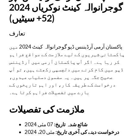
گوجرانوالہ کینٹ نوکریاں 2024
(52+ سیٹیں)
تعارف
پاکستان آرمی آرڈیننس ڈپو گوجرانوالہ کینٹ 2024 میں
پاکستانی شہریوں کے لیے ملازمت کے مواقع فراہم
کر رہا ہے۔ اگر آپ پاکستان آرمی میں آرڈیننس
ڈپو میں کام کرنے میں دلچسپی رکھتے ہیں، تو آپ
صحیح جگہ پر ہیں۔ یہ مضمون دستیاب عہدوں،
درخواست کے طریقہ کار، اور اہم تاریخوں کے
بارے میں تفصیلات فراہم کرتا ہے۔
ملازمت کی تفصیلات
شائع شدہ تاریخ:
07 مئی 2024
درخواست دینے کی آخری تاریخ:
مئی 20، 2024