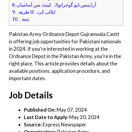
8.
آرڈیننس ڈپو گوجرانوالہ کینٹ میں آسامیاں
9.
اپلائی کرنے کا طریقہ
10.
نتیجہ
Pakistan Army Ordnance Depot Gujranwala Cantt
is offering job opportunities for Pakistani nationals
in 2024. If you’re interested in working at the
Ordnance Depot in the Pakistan Army, you’re in the
right place. This article provides details about the
available positions, application procedure, and
important dates.
Job Details
Published On:
May 07, 2024
Last Date to Apply:
May 20, 2024
Source:
Express Newspaper
Organization:
Pakistan Army