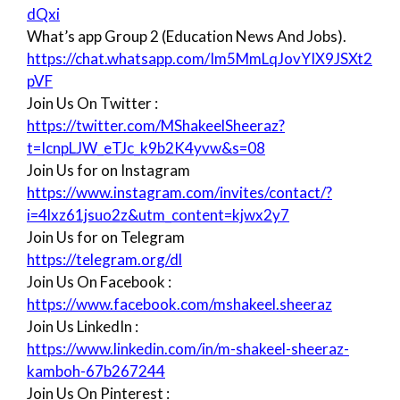
dQxi
What’s app Group 2 (Education News And Jobs).
https://chat.whatsapp.com/Im5MmLqJovYIX9JSXt2
pVF
Join Us On Twitter :
https://twitter.com/MShakeelSheeraz?
t=IcnpLJW_eTJc_k9b2K4yvw&s=08
Join Us for on Instagram
https://www.instagram.com/invites/contact/?
i=4lxz61jsuo2z&utm_content=kjwx2y7
Join Us for on Telegram
https://telegram.org/dl
Join Us On Facebook :
https://www.facebook.com/mshakeel.sheeraz
Join Us LinkedIn :
https://www.linkedin.com/in/m-shakeel-sheeraz-
kamboh-67b267244
Join Us On Pinterest :