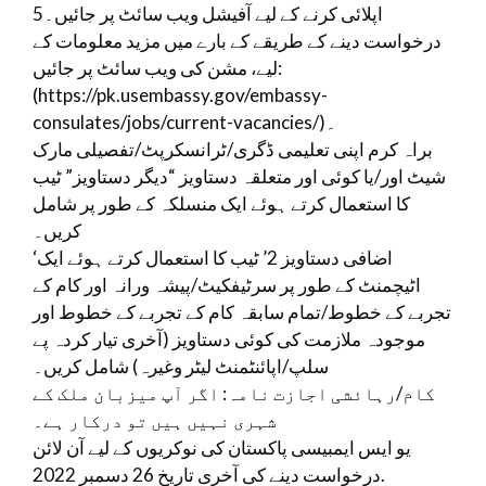
5اپلائی کرنے کے لیے آفیشل ویب سائٹ پر جائیں۔
درخواست دینے کے طریقے کے بارے میں مزید معلومات کے
لیے، مشن کی ویب سائٹ پر جائیں:
(https://pk.usembassy.gov/embassy-
consulates/jobs/current-vacancies/)۔
براہ کرم اپنی تعلیمی ڈگری/ٹرانسکرپٹ/تفصیلی مارک
شیٹ اور/یا کوئی اور متعلقہ دستاویز “دیگر دستاویز” ٹیب
کا استعمال کرتے ہوئے ایک منسلکہ کے طور پر شامل
کریں۔
‘اضافی دستاویز 2’ ٹیب کا استعمال کرتے ہوئے ایک
اٹیچمنٹ کے طور پر سرٹیفکیٹ/پیشہ ورانہ اور کام کے
تجربے کے خطوط/تمام سابقہ ​​کام کے تجربے کے خطوط اور
موجودہ ملازمت کی کوئی دستاویز (آخری تیار کردہ پے
سلپ/اپائنٹمنٹ لیٹر وغیرہ) شامل کریں۔
کام/رہائشی اجازت نامہ: اگر آپ میزبان ملک کے
شہری نہیں ہیں تو درکار ہے۔
یو ایس ایمبیسی پاکستان کی نوکریوں کے لیے آن لائن
درخواست دینے کی آخری تاریخ 26 دسمبر 2022.