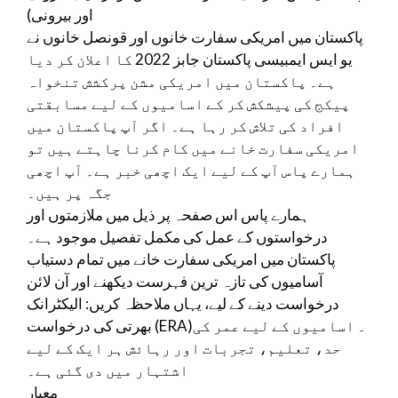
اور بیرونی)
پاکستان میں امریکی سفارت خانوں اور قونصل خانوں نے
یو ایس ایمبیسی پاکستان جابز 2022 کا اعلان کر دیا
ہے۔ پاکستان میں امریکی مشن پرکشش تنخواہ
پیکج کی پیشکش کر کے اسامیوں کے لیے مسابقتی
افراد کی تلاش کر رہا ہے۔ اگر آپ پاکستان میں
امریکی سفارت خانے میں کام کرنا چاہتے ہیں تو
ہمارے پاس آپ کے لیے ایک اچھی خبر ہے۔ آپ اچھی
جگہ پر ہیں۔
ہمارے پاس اس صفحہ پر ذیل میں ملازمتوں اور
درخواستوں کے عمل کی مکمل تفصیل موجود ہے۔
پاکستان میں امریکی سفارت خانے میں تمام دستیاب
آسامیوں کی تازہ ترین فہرست دیکھنے اور آن لائن
درخواست دینے کے لیے، یہاں ملاحظہ کریں: الیکٹرانک
بھرتی کی درخواست (ERA)۔ اسامیوں کے لیے عمر کی
حد، تعلیم، تجربات اور رہائش ہر ایک کے لیے
اشتہار میں دی گئی ہے۔
معیار